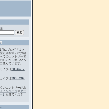
索:
1月
年01月にブログ「よさ
歴史資料館」に投稿
べてのエントリーで
のものから新しいも
に並んでいます。
カイブは
2004年12
カイブは
2005年02
くのエントリーがあ
メインページ
や
アー
ージ
も見てくださ
ー