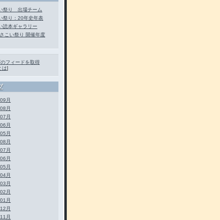
い祭り 出場チーム
い祭り：20年史年表
い読本ギャラリー
よさこい祭り 開催年度
グのフィードを取得
とは
]
ブ
年09月
年08月
年07月
年06月
年05月
年08月
年07月
年06月
年05月
年04月
年03月
年02月
年01月
年12月
年11月