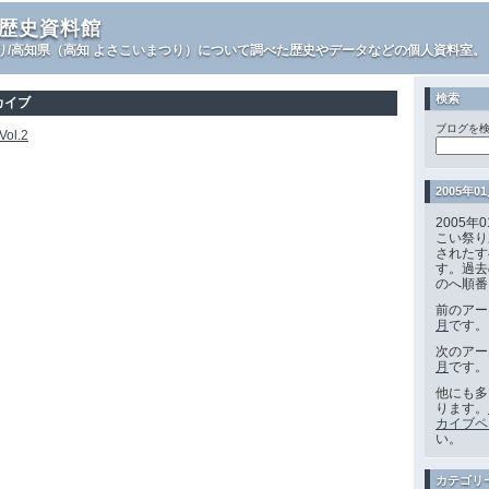
歴史資料館
り/高知県（高知 よさこいまつり）について調べた歴史やデータなどの個人資料室。
検索
ーカイブ
ブログを検
ol.2
2005年0
2005
こい祭り
されたす
す。過去
のへ順番
前のアー
月
です。
次のアー
月
です。
他にも多
ります。
カイブペ
い。
カテゴリ