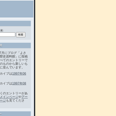
索:
7月
年07月にブログ「よさ
歴史資料館」に投稿
べてのエントリーで
のものから新しいも
に並んでいます。
カイブは
1997年06
カイブは
1997年08
くのエントリーがあ
メインページ
や
アー
ージ
も見てくださ
ー